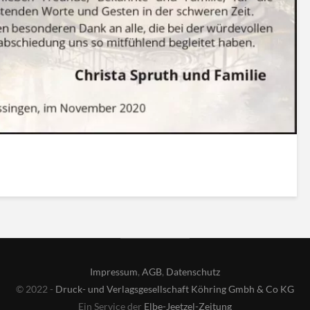
Impressum
,
AGB
,
Datenschutz
© 2022 -
Druck- und Verlagsgesellschaft Köhring Gmbh & Co KG
Ein Service der
Elbe-Jeetzel-Zeitung