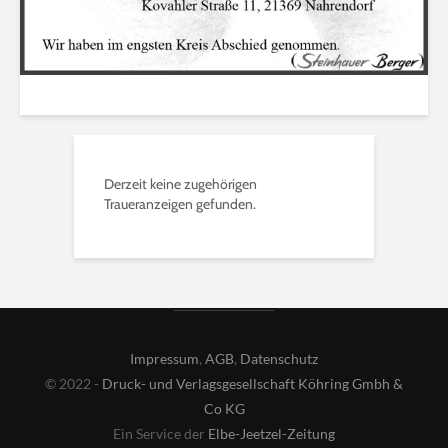
Derzeit keine zugehörigen
Traueranzeigen gefunden.
Impressum
,
AGB
,
Datenschutz
© 2022 -
Druck- und Verlagsgesellschaft Köhring Gmbh &
Co KG
Ein Service der
Elbe-Jeetzel-Zeitung