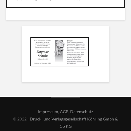
Impressum
,
AGB
,
Datenschutz
© 2022 -
Druck- und Verlagsgesellschaft Köhring Gmbh &
Co KG