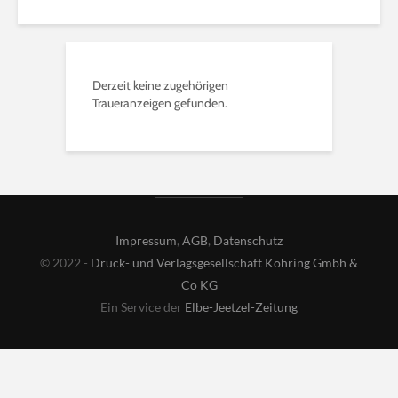
Derzeit keine zugehörigen
Traueranzeigen gefunden.
Impressum
,
AGB
,
Datenschutz
© 2022 -
Druck- und Verlagsgesellschaft Köhring Gmbh &
Co KG
Ein Service der
Elbe-Jeetzel-Zeitung