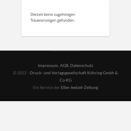
Derzeit keine zugehörigen
Traueranzeigen gefunden.
Impressum
,
AGB
,
Datenschutz
© 2022 -
Druck- und Verlagsgesellschaft Köhring Gmbh &
Co KG
Ein Service der
Elbe-Jeetzel-Zeitung