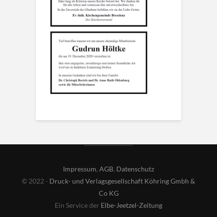
Impressum
,
AGB
,
Datenschutz
© 2022 -
Druck- und Verlagsgesellschaft Köhring Gmbh &
Co KG
Ein Service der
Elbe-Jeetzel-Zeitung