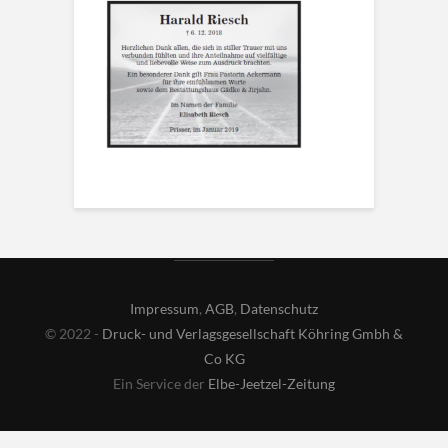
Impressum
,
AGB
,
Datenschutz
© 2022 -
Druck- und Verlagsgesellschaft Köhring Gmbh &
Co KG
Ein Service der
Elbe-Jeetzel-Zeitung