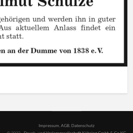
Impressum
,
AGB
,
Datenschutz
© 2022 -
Druck- und Verlagsgesellschaft Köhring Gmbh & Co KG