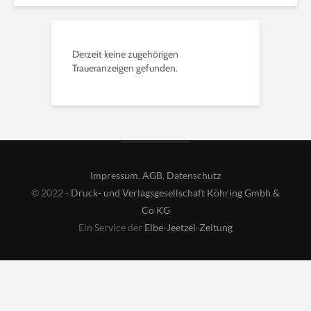
Derzeit keine zugehörigen
Traueranzeigen gefunden.
Impressum
,
AGB
,
Datenschutz
© 2022 -
Druck- und Verlagsgesellschaft Köhring Gmbh &
Co KG
Ein Service der
Elbe-Jeetzel-Zeitung