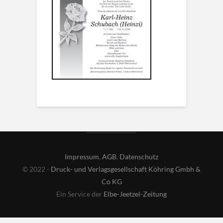
Impressum
,
AGB
,
Datenschutz
© 2022 -
Druck- und Verlagsgesellschaft Köhring Gmbh &
Co KG
Ein Service der
Elbe-Jeetzel-Zeitung