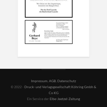
Impressum
,
AGB
,
Datenschutz
© 2022 -
Druck- und Verlagsgesellschaft Köhring Gmbh &
Co KG
Ein Service der
Elbe-Jeetzel-Zeitung