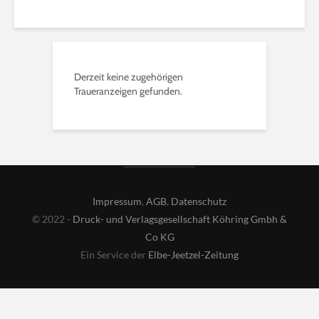
Derzeit keine zugehörigen
Traueranzeigen gefunden.
Impressum
,
AGB
,
Datenschutz
© 2022 -
Druck- und Verlagsgesellschaft Köhring Gmbh &
Co KG
Ein Service der
Elbe-Jeetzel-Zeitung