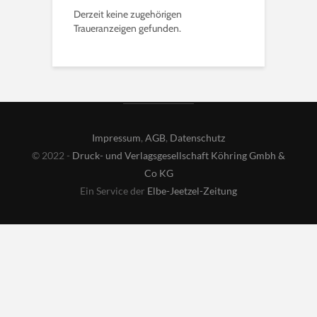
Derzeit keine zugehörigen
Traueranzeigen gefunden.
Impressum
,
AGB
,
Datenschutz
© 2022 -
Druck- und Verlagsgesellschaft Köhring Gmbh &
Co KG
Ein Service der
Elbe-Jeetzel-Zeitung