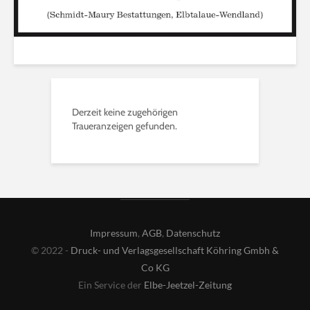
Derzeit keine zugehörigen
Traueranzeigen gefunden.
Impressum
,
AGB
,
Datenschutz
© 2022 -
Druck- und Verlagsgesellschaft Köhring Gmbh &
Co KG
Ein Service der
Elbe-Jeetzel-Zeitung