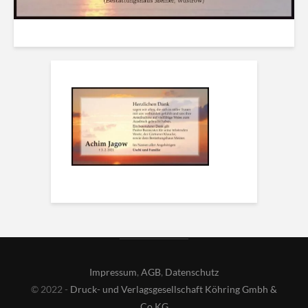
Impressum
,
AGB
,
Datenschutz
© 2022 -
Druck- und Verlagsgesellschaft Köhring Gmbh &
Co KG