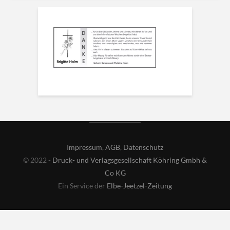
Impressum
,
AGB
,
Datenschutz
© 2022 -
Druck- und Verlagsgesellschaft Köhring Gmbh &
Co KG
Ein Service der
Elbe-Jeetzel-Zeitung