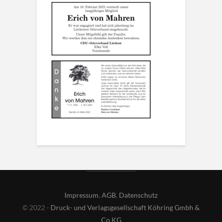
Impressum
,
AGB
,
Datenschutz
© 2022 -
Druck- und Verlagsgesellschaft Köhring Gmbh &
Co KG