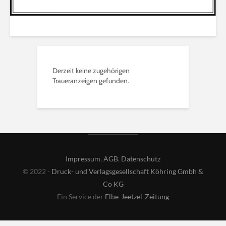
Derzeit keine zugehörigen
Traueranzeigen gefunden.
Impressum
,
AGB
,
Datenschutz
© 2022 -
Druck- und Verlagsgesellschaft Köhring Gmbh &
Co KG
Ein Service der
Elbe-Jeetzel-Zeitung