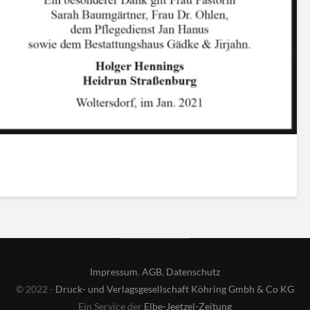
Impressum
,
AGB
,
Datenschutz
© 2022 -
Druck- und Verlagsgesellschaft Köhring Gmbh & Co KG
Ein Service der
Elbe-Jeetzel-Zeitung