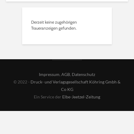
Derzeit keine zugehörigen
Traueranzeigen gefunden.
Impressum
,
AGB
,
Datenschutz
© 2022 -
Druck- und Verlagsgesellschaft Köhring Gmbh &
Co KG
Ein Service der
Elbe-Jeetzel-Zeitung