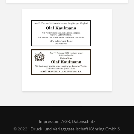
Impressum
,
AGB
,
Datenschutz
© 2022 -
Druck- und Verlagsgesellschaft Köhring Gmbh &