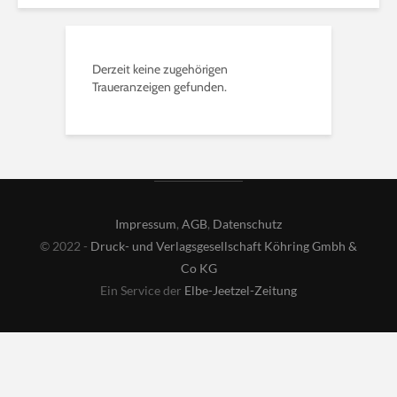
Derzeit keine zugehörigen
Traueranzeigen gefunden.
Impressum
,
AGB
,
Datenschutz
© 2022 -
Druck- und Verlagsgesellschaft Köhring Gmbh &
Co KG
Ein Service der
Elbe-Jeetzel-Zeitung