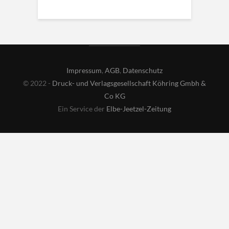
Impressum
,
AGB
,
Datenschutz
© 2022 -
Druck- und Verlagsgesellschaft Köhring Gmbh &
Co KG
Ein Service der
Elbe-Jeetzel-Zeitung