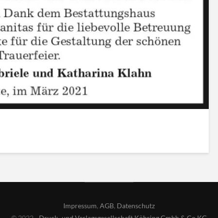
Impressum
,
AGB
,
Datenschutz
© 2022 -
Druck- und Verlagsgesellschaft Köhring Gmbh & Co KG