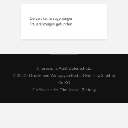
Derzeit keine zugehörigen
Traueranzeigen gefunden.
Impressum
,
AGB
,
Datenschutz
© 2022 -
Druck- und Verlagsgesellschaft Köhring Gmbh &
Co KG
Ein Service der
Elbe-Jeetzel-Zeitung