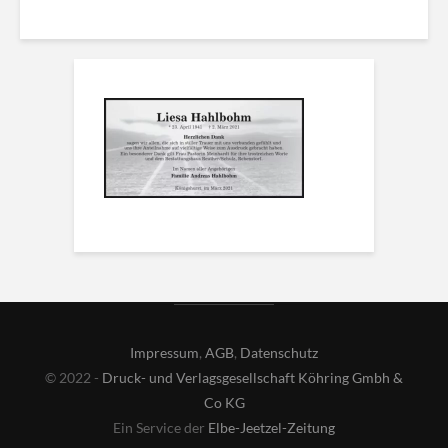
Impressum
,
AGB
,
Datenschutz
© 2022 -
Druck- und Verlagsgesellschaft Köhring Gmbh &
Co KG
Ein Service der
Elbe-Jeetzel-Zeitung