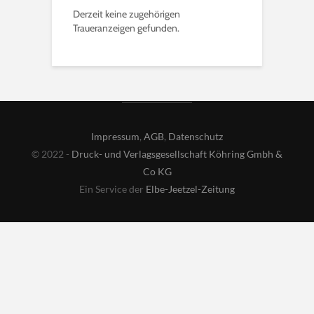
Derzeit keine zugehörigen
Traueranzeigen gefunden.
Impressum
,
AGB
,
Datenschutz
© 2022 -
Druck- und Verlagsgesellschaft Köhring Gmbh &
Co KG
Ein Service der
Elbe-Jeetzel-Zeitung