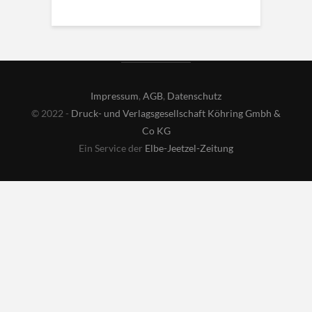
Impressum
,
AGB
,
Datenschutz
© 2022 -
Druck- und Verlagsgesellschaft Köhring Gmbh &
Co KG
Ein Service der
Elbe-Jeetzel-Zeitung