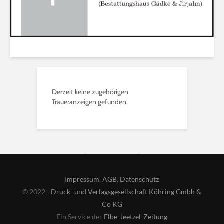
Derzeit keine zugehörigen
Traueranzeigen gefunden.
Impressum
,
AGB
,
Datenschutz
© 2022 -
Druck- und Verlagsgesellschaft Köhring Gmbh &
Co KG
Ein Service der
Elbe-Jeetzel-Zeitung