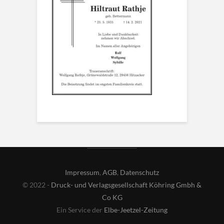
Impressum
,
AGB
,
Datenschutz
© 2022 -
Druck- und Verlagsgesellschaft Köhring Gmbh &
Co KG
Ein Service der
Elbe-Jeetzel-Zeitung