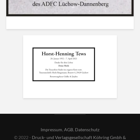
Impressum
,
AGB
,
Datenschutz
© 2022 -
Druck- und Verlagsgesellschaft Köhring Gmbh &