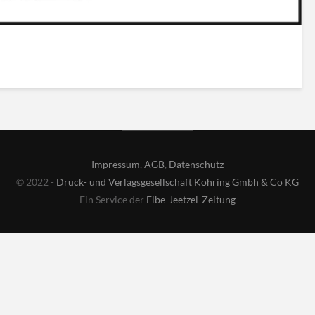
Impressum
,
AGB
,
Datenschutz
© 2022 -
Druck- und Verlagsgesellschaft Köhring Gmbh & Co KG
Ein Service der
Elbe-Jeetzel-Zeitung