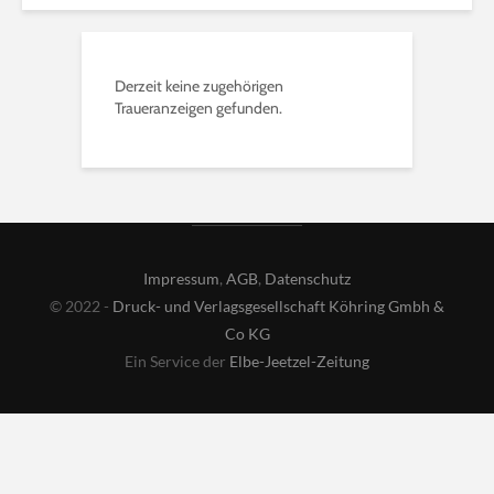
Derzeit keine zugehörigen
Traueranzeigen gefunden.
Impressum
,
AGB
,
Datenschutz
© 2022 -
Druck- und Verlagsgesellschaft Köhring Gmbh &
Co KG
Ein Service der
Elbe-Jeetzel-Zeitung