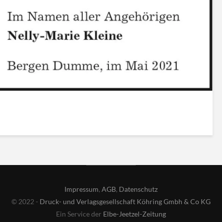
Impressum
,
AGB
,
Datenschutz
© 2022 -
Druck- und Verlagsgesellschaft Köhring Gmbh & Co KG
Ein Service der
Elbe-Jeetzel-Zeitung