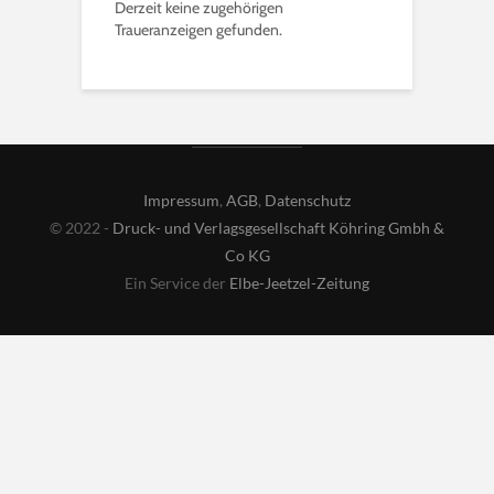
Derzeit keine zugehörigen
Traueranzeigen gefunden.
Impressum
,
AGB
,
Datenschutz
© 2022 -
Druck- und Verlagsgesellschaft Köhring Gmbh &
Co KG
Ein Service der
Elbe-Jeetzel-Zeitung