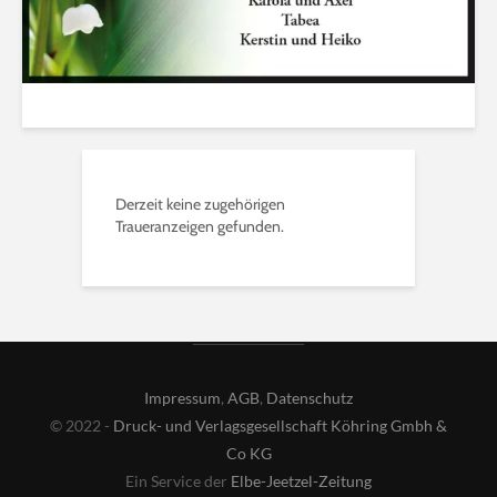
Derzeit keine zugehörigen
Traueranzeigen gefunden.
Impressum
,
AGB
,
Datenschutz
© 2022 -
Druck- und Verlagsgesellschaft Köhring Gmbh &
Co KG
Ein Service der
Elbe-Jeetzel-Zeitung