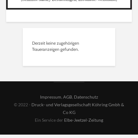
Derzeit keine zugehörigen
Traueranzeigen gefunden.
Impressum
,
AGB
,
Datenschutz
© 2022 -
Druck- und Verlagsgesellschaft Köhring Gmbh &
Co KG
Ein Service der
Elbe-Jeetzel-Zeitung