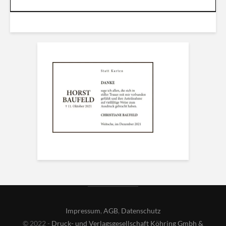
Impressum
,
AGB
,
Datenschutz
© 2022 -
Druck- und Verlagsgesellschaft Köhring Gmbh &