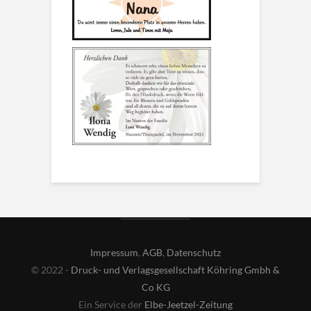
Impressum
,
AGB
,
Datenschutz
© 2022 -
Druck- und Verlagsgesellschaft Köhring Gmbh &
Co KG
Ein Service der
Elbe-Jeetzel-Zeitung