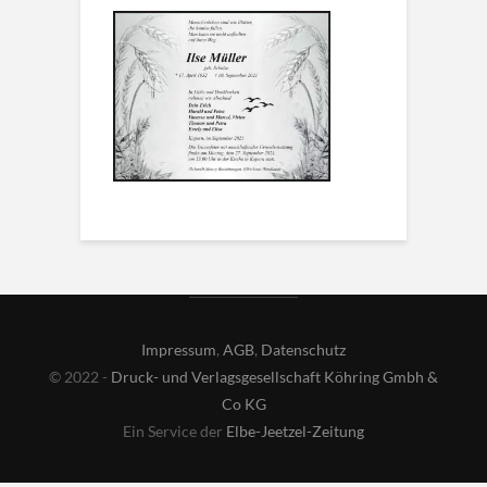
Impressum
,
AGB
,
Datenschutz
© 2022 -
Druck- und Verlagsgesellschaft Köhring Gmbh &
Co KG
Ein Service der
Elbe-Jeetzel-Zeitung