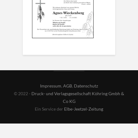
Impressum
,
AGB
,
Datenschutz
© 2022 -
Druck- und Verlagsgesellschaft Köhring Gmbh &
Co KG
Ein Service der
Elbe-Jeetzel-Zeitung