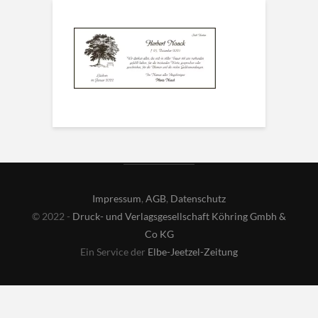
Impressum
,
AGB
,
Datenschutz
© 2022 -
Druck- und Verlagsgesellschaft Köhring Gmbh &
Co KG
Ein Service der
Elbe-Jeetzel-Zeitung