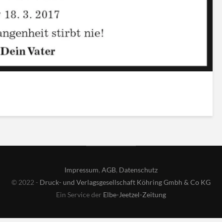
Impressum
,
AGB
,
Datenschutz
© 2022 -
Druck- und Verlagsgesellschaft Köhring Gmbh & Co KG
Ein Service der
Elbe-Jeetzel-Zeitung