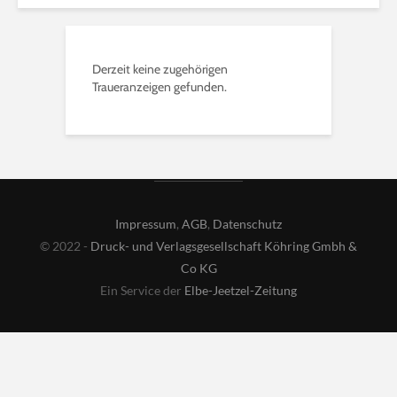
Derzeit keine zugehörigen
Traueranzeigen gefunden.
Impressum
,
AGB
,
Datenschutz
© 2022 -
Druck- und Verlagsgesellschaft Köhring Gmbh &
Co KG
Ein Service der
Elbe-Jeetzel-Zeitung