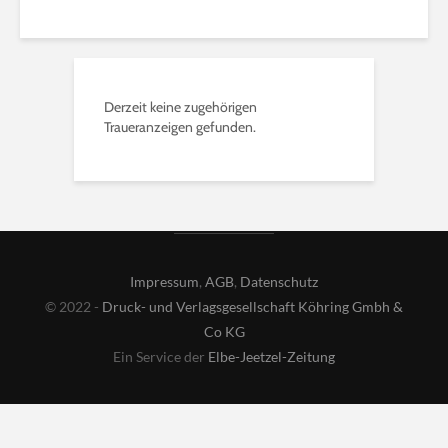
Derzeit keine zugehörigen
Traueranzeigen gefunden.
Impressum
,
AGB
,
Datenschutz
© 2022 -
Druck- und Verlagsgesellschaft Köhring Gmbh &
Co KG
Ein Service der
Elbe-Jeetzel-Zeitung