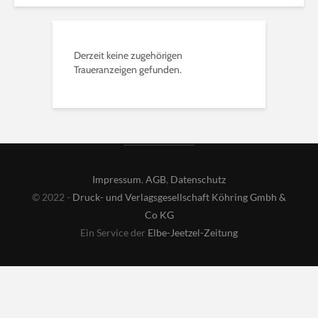
Derzeit keine zugehörigen
Traueranzeigen gefunden.
Impressum
,
AGB
,
Datenschutz
© 2022 -
Druck- und Verlagsgesellschaft Köhring Gmbh &
Co KG
Ein Service der
Elbe-Jeetzel-Zeitung