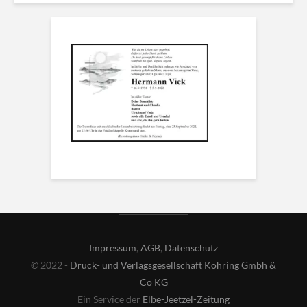
Impressum
,
AGB
,
Datenschutz
© 2022 -
Druck- und Verlagsgesellschaft Köhring Gmbh &
Co KG
Ein Service der
Elbe-Jeetzel-Zeitung