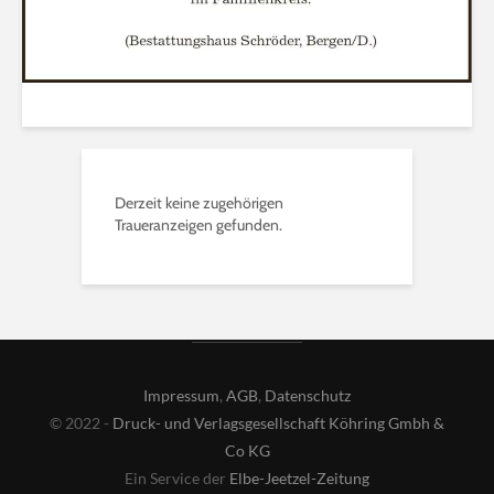
Derzeit keine zugehörigen
Traueranzeigen gefunden.
Impressum
,
AGB
,
Datenschutz
© 2022 -
Druck- und Verlagsgesellschaft Köhring Gmbh &
Co KG
Ein Service der
Elbe-Jeetzel-Zeitung