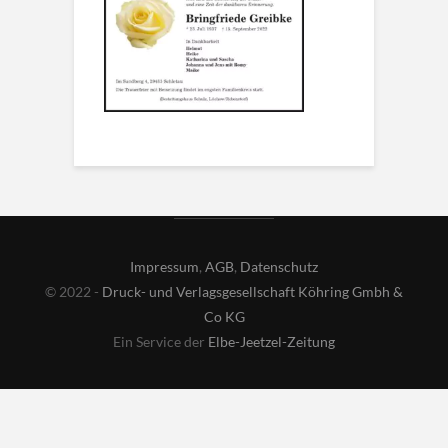
Impressum
,
AGB
,
Datenschutz
© 2022 -
Druck- und Verlagsgesellschaft Köhring Gmbh &
Co KG
Ein Service der
Elbe-Jeetzel-Zeitung