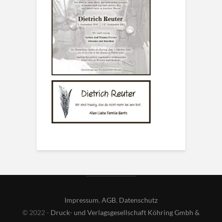
Impressum
,
AGB
,
Datenschutz
© 2022 -
Druck- und Verlagsgesellschaft Köhring Gmbh &